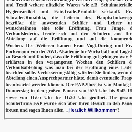
und Textil weitere nützliche Waren wie z.B. Schulmaterialie
Hygieneartikel und Fair-Trade-Produkte verkauft.
Fr
Schrader-Rouabhia, die Leiterin des Hauptschulzweige
begrüßte die anwesenden Schüler und Lehrer u
wünschteIhnen eine tolle Eröffnung.
Frau Junge, d
Verkaufsleiterin, freute sich mit den Schülern aus Ihr
Abteilung auf die Eröffnung und auf die kommend
Wochen.
Des Weiteren kamen Frau Vogt-During und Fr
Pockemann von der AWL Akademie für Wirtschaft und Logist
zu Besuch und fanden, dass die Eröffnung gut gelungen war. S
erklärten in den vergangenen Wochen den Schülern d
Verkaufsabteilung was man bei der Eröffnung eines Lade
beachten sollte. Verbesserungsfähig würden Sie finden, wenn d
Abteilung einen Ansprechpartner hätte, damit eventuelle Frag
beantwortet werden können.
Der FAP-Store ist von Montag b
Donnerstag in den großen Pausen von 9:25 Uhr bis 9:45 U
sowie von 11:05 Uhr bis 11:30 Uhr geöffnet.
Die gesam
Schülerfirma FAP würde sich über Ihren Besuch in den Paus
freuen und sagen Ihnen allen
„
Herzlich Willkommen
“!