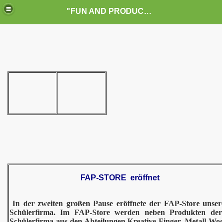
"FUN AND PRODUCTION" die Schülerfirma der Elbmarschen-Schule Drochtersen
chülerfirma
ck
senzimmers
FAP-STORE eröffnet
In der zweiten großen Pause eröffnete der FAP-Store unser
Schülerfirma. Im FAP-Store werden neben Produkten d
Schülerfirma aus den Abteilungen Kreative Finger, Metall Wo